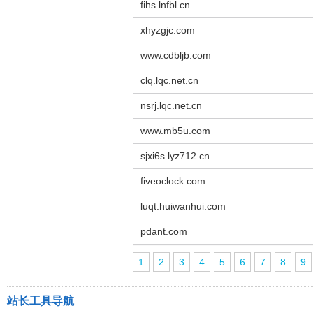
fihs.lnfbl.cn
xhyzgjc.com
www.cdbljb.com
clq.lqc.net.cn
nsrj.lqc.net.cn
www.mb5u.com
sjxi6s.lyz712.cn
fiveoclock.com
luqt.huiwanhui.com
pdant.com
1
2
3
4
5
6
7
8
9
站长工具导航