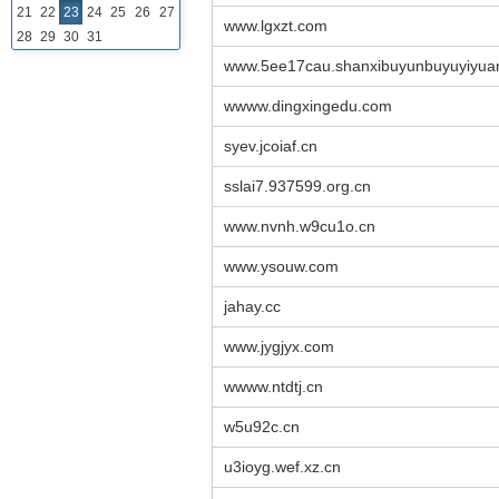
21
22
23
24
25
26
27
www.lgxzt.com
28
29
30
31
www.5ee17cau.shanxibuyunbuyuyiyua
wwww.dingxingedu.com
syev.jcoiaf.cn
sslai7.937599.org.cn
www.nvnh.w9cu1o.cn
www.ysouw.com
jahay.cc
www.jygjyx.com
wwww.ntdtj.cn
w5u92c.cn
u3ioyg.wef.xz.cn