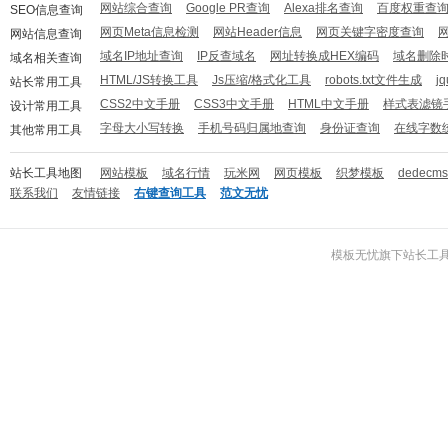
网站综合查询
Google PR查询
Alexa排名查询
百度权重查
SEO信息查询
网页Meta信息检测
网站Header信息
网页关键字密度查询
网站信息查询
域名IP地址查询
IP反查域名
网址转换成HEX编码
域名删除
域名相关查询
HTML/JS转换工具
Js压缩/格式化工具
robots.txt文件生成
j
站长常用工具
CSS2中文手册
CSS3中文手册
HTML中文手册
样式表滤镜
设计常用工具
字母大小写转换
手机号码归属地查询
身份证查询
在线字数
其他常用工具
站长工具地图
网站模板
域名行情
玩米网
网页模板
织梦模板
dedecm
联系我们
友情链接
右键查询工具
范文无忧
模板无忧
旗下
站长工