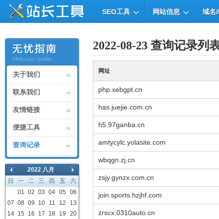
SEO工具
网站信息
域名/
2022-08-23 查询记录列
网址
关于我们
php.xebgpt.cn
联系我们
has.juejie.com.cn
友情链接
h5.97ganba.cn
便捷工具
amtycylc.yolasite.com
查询记录
wbqgn.zj.cn
2022 八月
zsjy.gynzx.com.cn
日
一
二
三
四
五
六
01
02
03
04
05
06
join.sports.hzjhf.com
07
08
09
10
11
12
13
zrscx.0310auto.cn
14
15
16
17
18
19
20