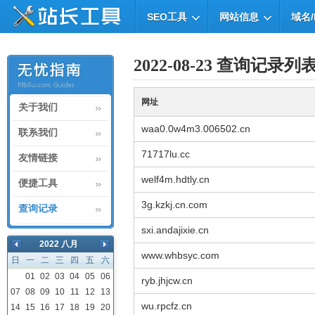
SEO工具
网站信息
域名/
2022-08-23 查询记录列
网址
关于我们
waa0.0w4m3.006502.cn
联系我们
71717lu.cc
友情链接
welf4m.hdtly.cn
便捷工具
3g.kzkj.cn.com
查询记录
sxi.andajixie.cn
2022 八月
www.whbsyc.com
日
一
二
三
四
五
六
01
02
03
04
05
06
ryb.jhjcw.cn
07
08
09
10
11
12
13
wu.rpcfz.cn
14
15
16
17
18
19
20