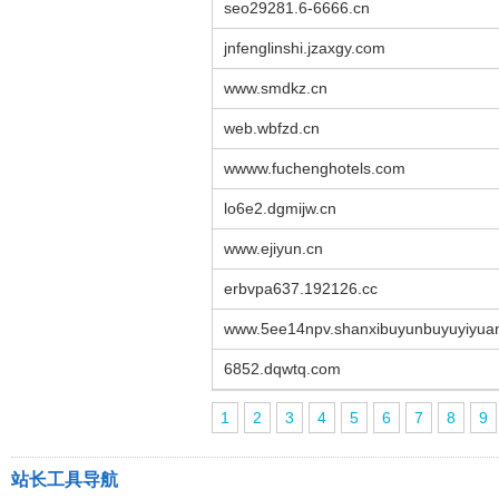
seo29281.6-6666.cn
jnfenglinshi.jzaxgy.com
www.smdkz.cn
web.wbfzd.cn
wwww.fuchenghotels.com
lo6e2.dgmijw.cn
www.ejiyun.cn
erbvpa637.192126.cc
www.5ee14npv.shanxibuyunbuyuyiyua
6852.dqwtq.com
1
2
3
4
5
6
7
8
9
站长工具导航