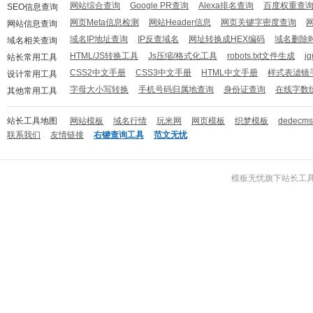
网站综合查询
Google PR查询
Alexa排名查询
百度权重查
SEO信息查询
网页Meta信息检测
网站Header信息
网页关键字密度查询
网站信息查询
域名IP地址查询
IP反查域名
网址转换成HEX编码
域名删除
域名相关查询
HTML/JS转换工具
Js压缩/格式化工具
robots.txt文件生成
j
站长常用工具
CSS2中文手册
CSS3中文手册
HTML中文手册
样式表滤镜
设计常用工具
字母大小写转换
手机号码归属地查询
身份证查询
在线字数
其他常用工具
站长工具地图
网站模板
域名行情
玩米网
网页模板
织梦模板
dedecm
联系我们
友情链接
右键查询工具
范文无忧
模板无忧
旗下
站长工