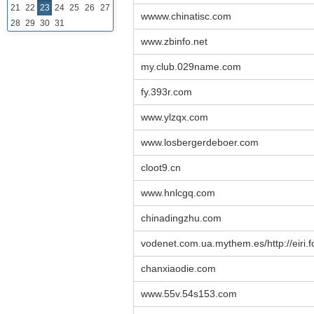
21
22
23
24
25
26
27
wwww.chinatisc.com
28
29
30
31
www.zbinfo.net
my.club.029name.com
fy.393r.com
www.ylzqx.com
www.losbergerdeboer.com
cloot9.cn
www.hnlcgq.com
chinadingzhu.com
vodenet.com.ua.mythem.es/http://eir
chanxiaodie.com
www.55v.54s153.com