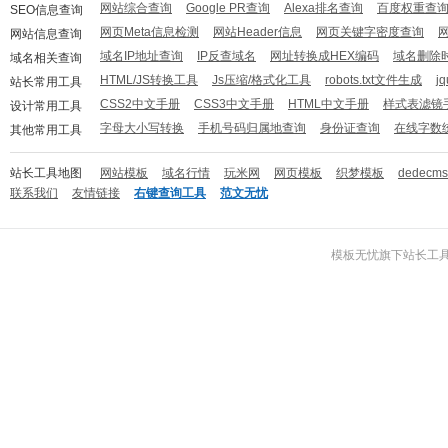
网站综合查询
Google PR查询
Alexa排名查询
百度权重查
SEO信息查询
网页Meta信息检测
网站Header信息
网页关键字密度查询
网站信息查询
域名IP地址查询
IP反查域名
网址转换成HEX编码
域名删除
域名相关查询
HTML/JS转换工具
Js压缩/格式化工具
robots.txt文件生成
j
站长常用工具
CSS2中文手册
CSS3中文手册
HTML中文手册
样式表滤镜
设计常用工具
字母大小写转换
手机号码归属地查询
身份证查询
在线字数
其他常用工具
站长工具地图
网站模板
域名行情
玩米网
网页模板
织梦模板
dedecm
联系我们
友情链接
右键查询工具
范文无忧
模板无忧
旗下
站长工