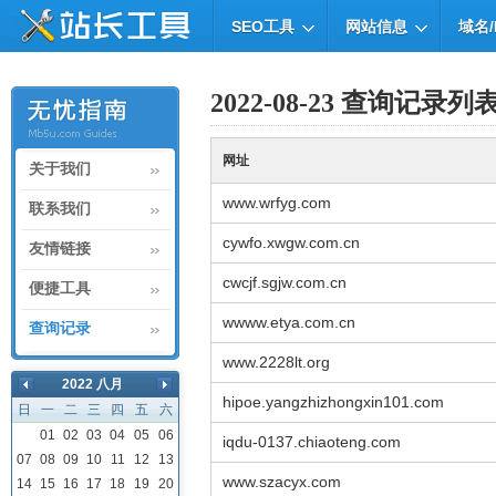
SEO工具
网站信息
域名/
2022-08-23 查询记录列
网址
关于我们
www.wrfyg.com
联系我们
cywfo.xwgw.com.cn
友情链接
cwcjf.sgjw.com.cn
便捷工具
wwww.etya.com.cn
查询记录
www.2228lt.org
2022 八月
hipoe.yangzhizhongxin101.com
日
一
二
三
四
五
六
01
02
03
04
05
06
iqdu-0137.chiaoteng.com
07
08
09
10
11
12
13
www.szacyx.com
14
15
16
17
18
19
20