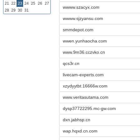
21
22
23
24
25
26
27
wwww.szacyx.com
28
29
30
31
wwww.sjzyansu.com
smmdepot.com
wwen.yunhaocha.com
www.9m36.cczvko.cn
qcs3r.cn
livecam-experts.com
xzydyytbt.16666w.com
www.veritasutama.com
dysp37722295.mc-gw.com
dxn.jabhsp.cn
wap.hqxd.cn.com