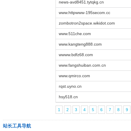
news-avd8451.tytqkg.cn
www.httpwww-195secom.cc
zombotron2space.wikidot.com
www.511che.com
www.kangteng888.com
wwww.bdfz68.com
www.fangshuiban.com.cn
www.qmirco.com
rqst.uyno.cn
hsy518.cn
1
2
3
4
5
6
7
8
9
站长工具导航