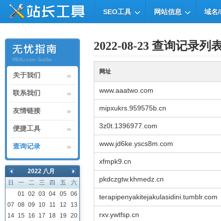
SEO工具
网站信息
域名/
2022-08-23 查询记录列
网址
关于我们
www.aaatwo.com
联系我们
mipxukrs.959575b.cn
友情链接
3z0t.1396977.com
便捷工具
www.jd6ke.yscs8m.com
查询记录
xfmpk9.cn
2022 八月
pkdczgtw.khmedz.cn
日
一
二
三
四
五
六
01
02
03
04
05
06
terapipenyakitejakulasidini.tumblr.com
07
08
09
10
11
12
13
rxv.ywtfsp.cn
14
15
16
17
18
19
20