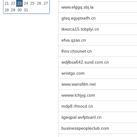
21
22
23
24
25
26
27
www.elggq.sbj.la
28
29
30
31
gtsq.egyptxefh.cn
tkwzca15.tobplyi.cn
efva.qzas.cn
lhnv.chounet.cn
wdjlbsa642.suxd.com.cn
wristgo.com
www.wansfilm.net
wwww.lchjyg.com
mdp8.rfmocd.cn
iigeqpal.wvfptxanl.cn
businesspeopleclub.com