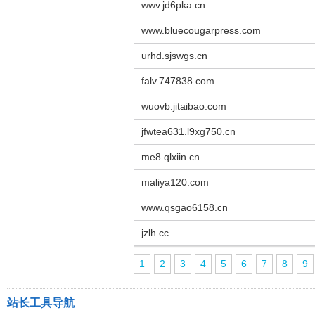
wwv.jd6pka.cn
www.bluecougarpress.com
urhd.sjswgs.cn
falv.747838.com
wuovb.jitaibao.com
jfwtea631.l9xg750.cn
me8.qlxiin.cn
maliya120.com
www.qsgao6158.cn
jzlh.cc
1
2
3
4
5
6
7
8
9
站长工具导航