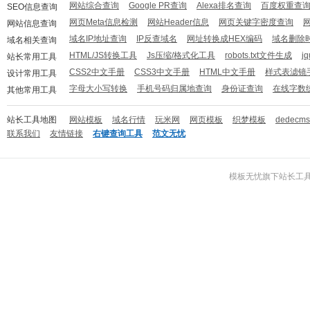
网站综合查询
Google PR查询
Alexa排名查询
百度权重查
SEO信息查询
网页Meta信息检测
网站Header信息
网页关键字密度查询
网站信息查询
域名IP地址查询
IP反查域名
网址转换成HEX编码
域名删除
域名相关查询
HTML/JS转换工具
Js压缩/格式化工具
robots.txt文件生成
j
站长常用工具
CSS2中文手册
CSS3中文手册
HTML中文手册
样式表滤镜
设计常用工具
字母大小写转换
手机号码归属地查询
身份证查询
在线字数
其他常用工具
站长工具地图
网站模板
域名行情
玩米网
网页模板
织梦模板
dedecm
联系我们
友情链接
右键查询工具
范文无忧
模板无忧
旗下
站长工