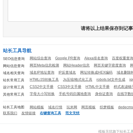
请将以上结果保存到记事
站长工具导航
网站综合查询
Google PR查询
Alexa排名查询
百度权重查
SEO信息查询
网页Meta信息检测
网站Header信息
网页关键字密度查询
网站信息查询
域名IP地址查询
IP反查域名
网址转换成HEX编码
域名删除
域名相关查询
HTML/JS转换工具
Js压缩/格式化工具
robots.txt文件生成
j
站长常用工具
CSS2中文手册
CSS3中文手册
HTML中文手册
样式表滤镜
设计常用工具
字母大小写转换
手机号码归属地查询
身份证查询
在线字数
其他常用工具
站长工具地图
网站模板
域名行情
玩米网
网页模板
织梦模板
dedecm
联系我们
友情链接
右键查询工具
范文无忧
模板无忧
旗下
站长工