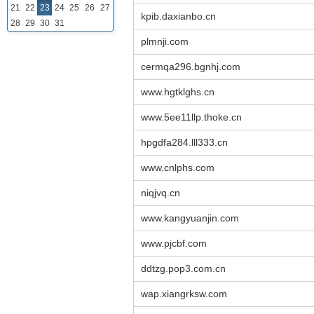
21
22
23
24
25
26
27
kpib.daxianbo.cn
28
29
30
31
plmnji.com
cermqa296.bgnhj.com
www.hgtklghs.cn
www.5ee11llp.thoke.cn
hpgdfa284.lll333.cn
www.cnlphs.com
niqjvq.cn
www.kangyuanjin.com
www.pjcbf.com
ddtzg.pop3.com.cn
wap.xiangrksw.com