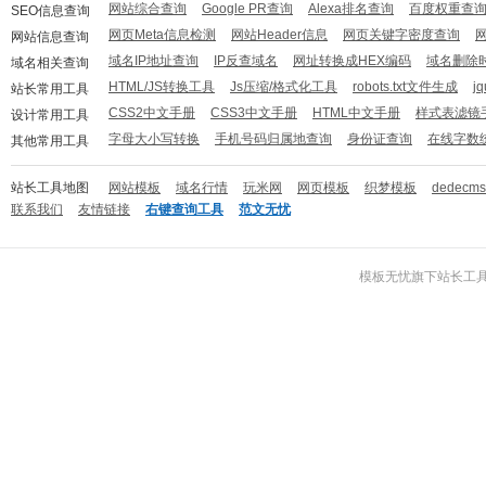
网站综合查询
Google PR查询
Alexa排名查询
百度权重查
SEO信息查询
网页Meta信息检测
网站Header信息
网页关键字密度查询
网站信息查询
域名IP地址查询
IP反查域名
网址转换成HEX编码
域名删除
域名相关查询
HTML/JS转换工具
Js压缩/格式化工具
robots.txt文件生成
j
站长常用工具
CSS2中文手册
CSS3中文手册
HTML中文手册
样式表滤镜
设计常用工具
字母大小写转换
手机号码归属地查询
身份证查询
在线字数
其他常用工具
站长工具地图
网站模板
域名行情
玩米网
网页模板
织梦模板
dedecm
联系我们
友情链接
右键查询工具
范文无忧
模板无忧
旗下
站长工