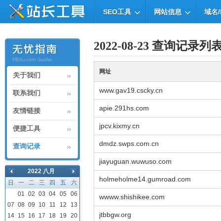
SEO工具
网站信息
域名/
2022-08-23 查询记录列
网址
关于我们
www.gav19.cscky.cn
联系我们
apie.291hs.com
友情链接
jpcv.kixmy.cn
便捷工具
dmdz.swps.com.cn
查询记录
jiayuguan.wuwuso.com
2022 八月
holmeholme14.gumroad.com
日
一
二
三
四
五
六
01
02
03
04
05
06
wwww.shishikee.com
07
08
09
10
11
12
13
jtbbgw.org
14
15
16
17
18
19
20