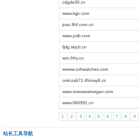
cdgde30.cn
www.lsjjx.com
jnac.8hf.com.cn
www.yulb.com
fjdg.skyzt.cn
wm.frfry.cn
wwww.zxhwatches.com
onkrza672.45may8.cn
www.onesweetvegan.com
www.066991.cn
1
2
3
4
5
6
7
8
9
站长工具导航