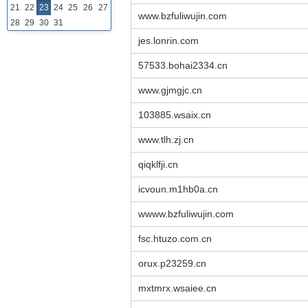
21
22
23
24
25
26
27
www.bzfuliwujin.com
28
29
30
31
jes.lonrin.com
57533.bohai2334.cn
www.gjmgjc.cn
103885.wsaix.cn
www.tlh.zj.cn
qiqklfji.cn
icvoun.m1hb0a.cn
wwww.bzfuliwujin.com
fsc.htuzo.com.cn
orux.p23259.cn
mxtmrx.wsaiee.cn