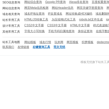
网站综合查询
Google PR查询
Alexa排名查询
百度权重查
SEO信息查询
网页Meta信息检测
网站Header信息
网页关键字密度查询
网站信息查询
域名IP地址查询
IP反查域名
网址转换成HEX编码
域名删除
域名相关查询
HTML/JS转换工具
Js压缩/格式化工具
robots.txt文件生成
j
站长常用工具
CSS2中文手册
CSS3中文手册
HTML中文手册
样式表滤镜
设计常用工具
字母大小写转换
手机号码归属地查询
身份证查询
在线字数
其他常用工具
站长工具地图
网站模板
域名行情
玩米网
网页模板
织梦模板
dedecm
联系我们
友情链接
右键查询工具
范文无忧
模板无忧
旗下
站长工