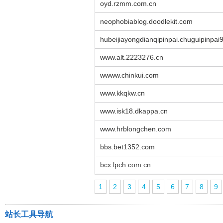
oyd.rzmm.com.cn
neophobiablog.doodlekit.com
hubeijiayongdianqipinpai.chuguipinpai
www.alt.2223276.cn
wwww.chinkui.com
www.kkqkw.cn
www.isk18.dkappa.cn
www.hrblongchen.com
bbs.bet1352.com
bcx.lpch.com.cn
1
2
3
4
5
6
7
8
9
站长工具导航