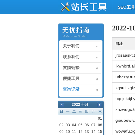
SEO工具
2022
网址
关于我们
jrosaaskt.
联系我们
lkwnbrtf.
友情链接
uthczty.t
便捷工具
kqsuli.xgf
查询记录
uqcjukdjl
2022 十月
xnzwugc.
日
一
二
三
四
五
六
01
gieuoewiv
02
03
04
05
06
07
08
wowafu.xg
09
10
11
12
13
14
15