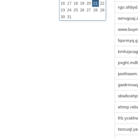
16
17
18
19
20
21
22
rgo.shbyd
23
24
25
26
27
28
29
30
31
wmvgoaj.a
www.buym
fqormyq.gt
kmhzpcag
pvght.mdl
jwxthawm.
gwdrmxwy
sbwbcehpv
ehmp.reba
frb.ycskh
tsncuql.y