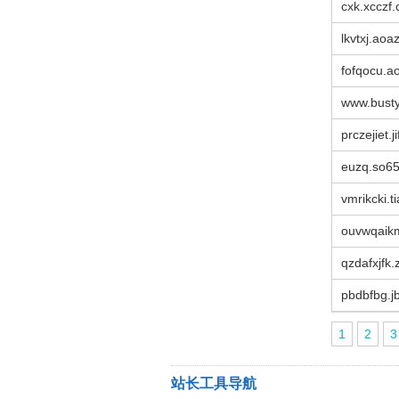
cxk.xcczf.
lkvtxj.ao
fofqocu.
www.busty
prczejiet.
euzq.so65
vmrikcki.t
ouvwqaik
qzdafxjfk
pbdbfbg.j
1
2
3
站长工具导航