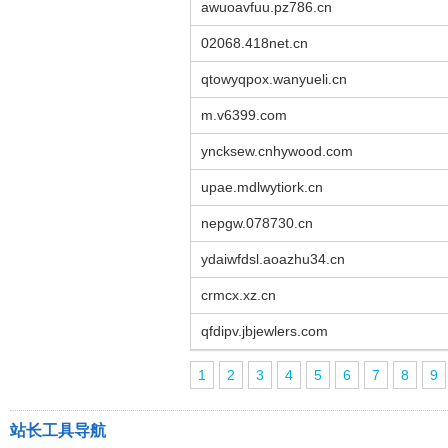
awuoavfuu.pz786.cn
02068.418net.cn
qtowyqpox.wanyueli.cn
m.v6399.com
yncksew.cnhywood.com
upae.mdlwytiork.cn
nepgw.078730.cn
ydaiwfdsl.aoazhu34.cn
crmcx.xz.cn
qfdipv.jbjewlers.com
1
2
3
4
5
6
7
8
9
站长工具导航