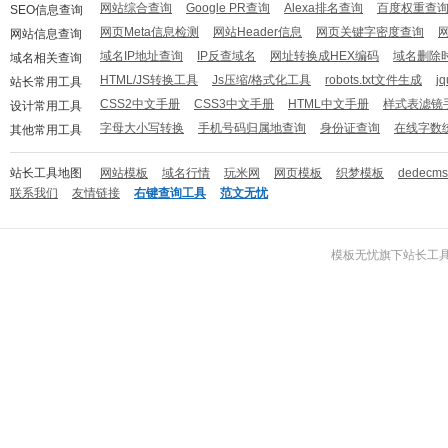
网站综合查询
Google PR查询
Alexa排名查询
百度权重查
SEO信息查询
网页Meta信息检测
网站Header信息
网页关键字密度查询
网站信息查询
域名IP地址查询
IP反查域名
网址转换成HEX编码
域名删除
域名相关查询
HTML/JS转换工具
Js压缩/格式化工具
robots.txt文件生成
j
站长常用工具
CSS2中文手册
CSS3中文手册
HTML中文手册
样式表滤镜
设计常用工具
字母大小写转换
手机号码归属地查询
身份证查询
在线字数
其他常用工具
站长工具地图
网站模板
域名行情
玩米网
网页模板
织梦模板
dedecm
联系我们
友情链接
右键查询工具
范文无忧
模板无忧
旗下
站长工