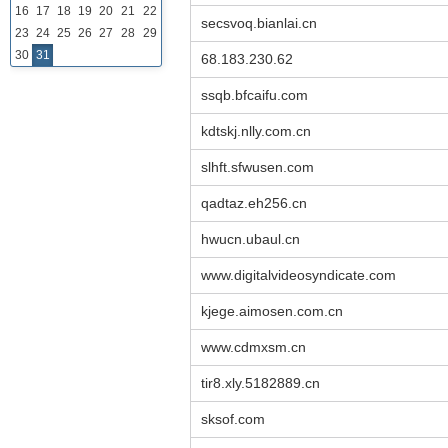
16
17
18
19
20
21
22
secsvoq.bianlai.cn
23
24
25
26
27
28
29
30
31
68.183.230.62
ssqb.bfcaifu.com
kdtskj.nlly.com.cn
slhft.sfwusen.com
qadtaz.eh256.cn
hwucn.ubaul.cn
www.digitalvideosyndicate.com
kjege.aimosen.com.cn
www.cdmxsm.cn
tir8.xly.5182889.cn
sksof.com