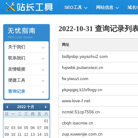
SEO工具
网站信息
域名/
2022-10-31 查询记录列
网址
关于我们
tsdlpsbp.yayazhu2.com
联系我们
fvpwbk.putianxiezi.cn
友情链接
fw.yiwuzi.com
便捷工具
pkpqqjej.k1lv9ogy.cn
查询记录
www.love-f.net
2022 十月
ncmkl.51cp7556.cn
日
一
二
三
四
五
六
01
cbqh.isacmie.cn
02
03
04
05
06
07
08
zup.xuwenjie.com.cn
09
10
11
12
13
14
15