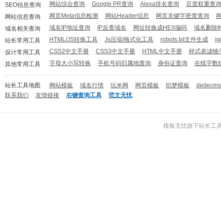
网站综合查询
Google PR查询
Alexa排名查询
百度权重查
SEO信息查询
网页Meta信息检测
网站Header信息
网页关键字密度查询
网站信息查询
域名IP地址查询
IP反查域名
网址转换成HEX编码
域名删除
域名相关查询
HTML/JS转换工具
Js压缩/格式化工具
robots.txt文件生成
j
站长常用工具
CSS2中文手册
CSS3中文手册
HTML中文手册
样式表滤镜
设计常用工具
字母大小写转换
手机号码归属地查询
身份证查询
在线字数
其他常用工具
站长工具地图
网站模板
域名行情
玩米网
网页模板
织梦模板
dedecm
联系我们
友情链接
右键查询工具
范文无忧
模板无忧
旗下
站长工