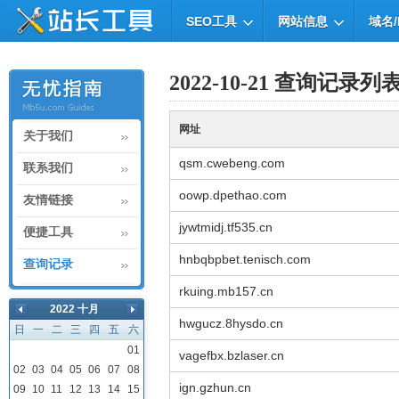
SEO工具
网站信息
域名/
2022-10-21 查询记录列
网址
关于我们
qsm.cwebeng.com
联系我们
oowp.dpethao.com
友情链接
jywtmidj.tf535.cn
便捷工具
hnbqbpbet.tenisch.com
查询记录
rkuing.mb157.cn
2022 十月
hwgucz.8hysdo.cn
日
一
二
三
四
五
六
01
vagefbx.bzlaser.cn
02
03
04
05
06
07
08
ign.gzhun.cn
09
10
11
12
13
14
15