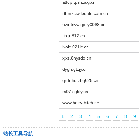
atfdpfq.shzakj.cn
rthmxciw.ledale.com.cn
uwrftsvw.qpxy0098.cn
tip.jn812.cn
lxolc.021lc.cn
xjxs.8hysdo.cn
dygh.gtzjy.cn
qrrfnhq.zbq625.cn
m07.sgbly.cn
www.hairy-bitch.net
1
2
3
4
5
6
7
8
9
站长工具导航