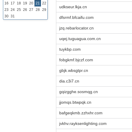
16
17
18
19
20
21
22
udkseur.lkja.cn
23
24
25
26
27
28
29
30
31
dfsrmf.bfcaifu.com
jzq.rebarlocator.cn
uqej.tuguagua.com.cn
tuykbp.com
fobgkmf.bjczf.com
gbjk.wbsgtpr.cn
dia.c3i7.cn
gqizgghe.sosmqg.cn
jjomqs.btwpqk.cn
bafgeqkmb.zzhxhr.com
jvkhv.rayksenlighting.com