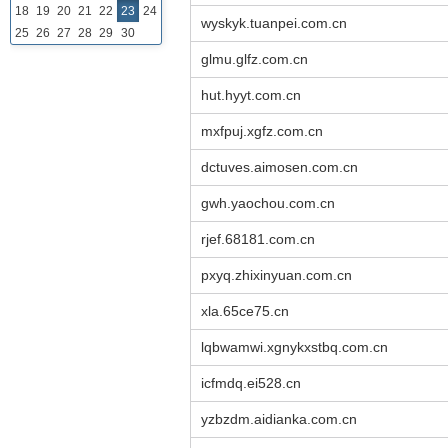
18
19
20
21
22
23
24
wyskyk.tuanpei.com.cn
25
26
27
28
29
30
glmu.glfz.com.cn
hut.hyyt.com.cn
mxfpuj.xgfz.com.cn
dctuves.aimosen.com.cn
gwh.yaochou.com.cn
rjef.68181.com.cn
pxyq.zhixinyuan.com.cn
xla.65ce75.cn
lqbwamwi.xgnykxstbq.com.cn
icfmdq.ei528.cn
yzbzdm.aidianka.com.cn