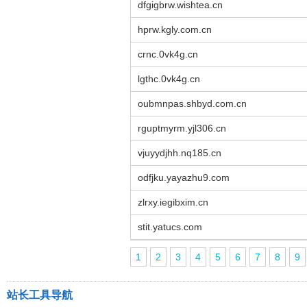
dfgigbrw.wishtea.cn
hprw.kgly.com.cn
crnc.0vk4g.cn
lgthc.0vk4g.cn
oubmnpas.shbyd.com.cn
rguptmyrm.yjl306.cn
vjuyydjhh.nq185.cn
odfjku.yayazhu9.com
zlrxy.iegibxim.cn
stit.yatucs.com
1
2
3
4
5
6
7
8
9
站长工具导航