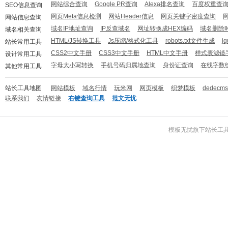
网站综合查询
Google PR查询
Alexa排名查询
百度权重查
SEO信息查询
网页Meta信息检测
网站Header信息
网页关键字密度查询
网站信息查询
域名IP地址查询
IP反查域名
网址转换成HEX编码
域名删除
域名相关查询
HTML/JS转换工具
Js压缩/格式化工具
robots.txt文件生成
j
站长常用工具
CSS2中文手册
CSS3中文手册
HTML中文手册
样式表滤镜
设计常用工具
字母大小写转换
手机号码归属地查询
身份证查询
在线字数
其他常用工具
站长工具地图
网站模板
域名行情
玩米网
网页模板
织梦模板
dedecm
联系我们
友情链接
右键查询工具
范文无忧
模板无忧
旗下
站长工