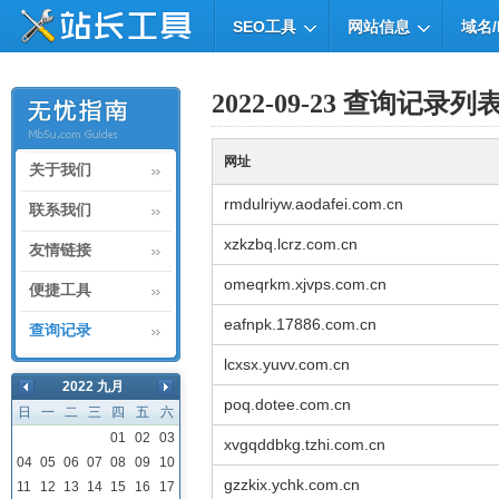
SEO工具
网站信息
域名/
2022-09-23 查询记录列
网址
关于我们
rmdulriyw.aodafei.com.cn
联系我们
xzkzbq.lcrz.com.cn
友情链接
omeqrkm.xjvps.com.cn
便捷工具
eafnpk.17886.com.cn
查询记录
lcxsx.yuvv.com.cn
2022 九月
poq.dotee.com.cn
日
一
二
三
四
五
六
01
02
03
xvgqddbkg.tzhi.com.cn
04
05
06
07
08
09
10
gzzkix.ychk.com.cn
11
12
13
14
15
16
17