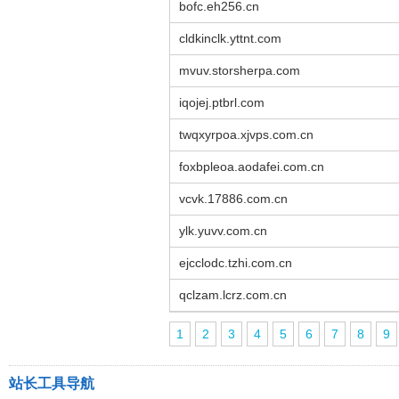
bofc.eh256.cn
cldkinclk.yttnt.com
mvuv.storsherpa.com
iqojej.ptbrl.com
twqxyrpoa.xjvps.com.cn
foxbpleoa.aodafei.com.cn
vcvk.17886.com.cn
ylk.yuvv.com.cn
ejcclodc.tzhi.com.cn
qclzam.lcrz.com.cn
1
2
3
4
5
6
7
8
9
站长工具导航