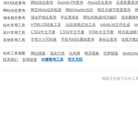
网站综合查询
Google PR查询
Alexa排名查询
百度权重查
SEO信息查询
网页Meta信息检测
网站Header信息
网页关键字密度查询
网站信息查询
域名IP地址查询
IP反查域名
网址转换成HEX编码
域名删除
域名相关查询
HTML/JS转换工具
Js压缩/格式化工具
robots.txt文件生成
j
站长常用工具
CSS2中文手册
CSS3中文手册
HTML中文手册
样式表滤镜
设计常用工具
字母大小写转换
手机号码归属地查询
身份证查询
在线字数
其他常用工具
站长工具地图
网站模板
域名行情
玩米网
网页模板
织梦模板
dedecm
联系我们
友情链接
右键查询工具
范文无忧
模板无忧
旗下
站长工