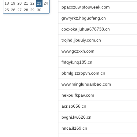
18
19
20
21
22
23
24
ppacxzuw.pfouweek.com
25
26
27
28
29
30
grwryrkz.hbguofang.cn
cocxoka.juhua678738.cn
trojhd.jjouuiy.com.cn
www.gczxxh.com
fhfqyk.nq185.cn
pbmlg.zzrppvn.com.cn
www.mingluhuanbao.com
nekou.fkpav.com
acr.so656.cn
bvghi.kw626.cn
nnca.il169.cn