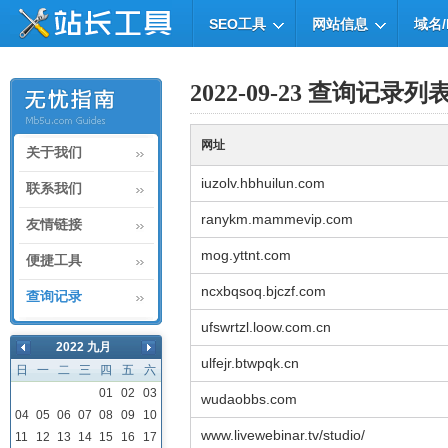
SEO工具
网站信息
域名/
2022-09-23 查询记录列
网址
关于我们
iuzolv.hbhuilun.com
联系我们
ranykm.mammevip.com
友情链接
mog.yttnt.com
便捷工具
ncxbqsoq.bjczf.com
查询记录
ufswrtzl.loow.com.cn
2022 九月
ulfejr.btwpqk.cn
日
一
二
三
四
五
六
01
02
03
wudaobbs.com
04
05
06
07
08
09
10
www.livewebinar.tv/studio/
11
12
13
14
15
16
17