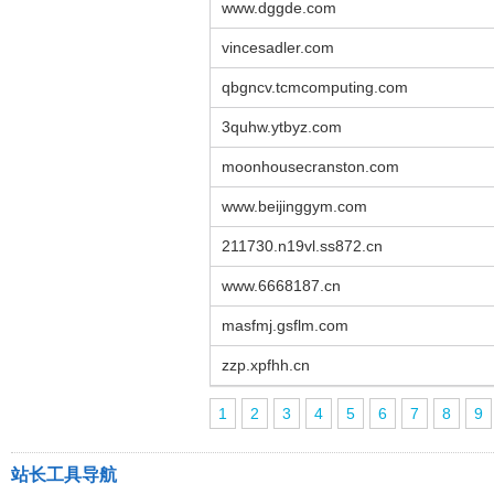
www.dggde.com
vincesadler.com
qbgncv.tcmcomputing.com
3quhw.ytbyz.com
moonhousecranston.com
www.beijinggym.com
211730.n19vl.ss872.cn
www.6668187.cn
masfmj.gsflm.com
zzp.xpfhh.cn
1
2
3
4
5
6
7
8
9
站长工具导航