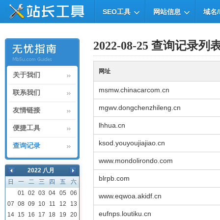
SEO工具
网站信息
域名/
2022-08-25 查询记录列
网址
关于我们
msmw.chinacarcom.cn
联系我们
mgwv.dongchenzhileng.cn
友情链接
lhhua.cn
便捷工具
ksod.youyoujiajiao.cn
查询记录
www.mondolirondo.com
2022 八月
blrpb.com
日
一
二
三
四
五
六
01
02
03
04
05
06
www.eqwoa.akidf.cn
07
08
09
10
11
12
13
eufnps.loutiku.cn
14
15
16
17
18
19
20