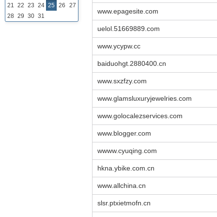
21
22
23
24
25
26
27
www.epagesite.com
28
29
30
31
uelol.51669889.com
www.ycypw.cc
baiduohgt.2880400.cn
www.sxzfzy.com
www.glamsluxuryjewelries.com
www.golocalezservices.com
www.blogger.com
wwww.cyuqing.com
hkna.ybike.com.cn
www.allchina.cn
slsr.ptxietmofn.cn