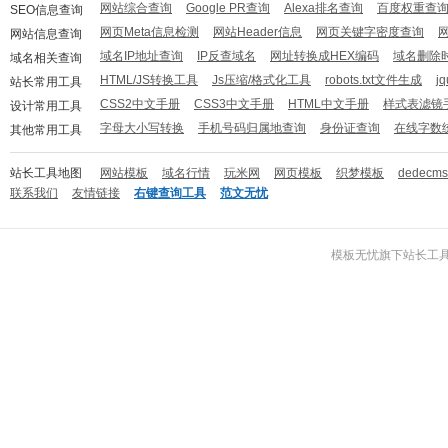
网站综合查询
Google PR查询
Alexa排名查询
百度权重查
SEO信息查询
网页Meta信息检测
网站Header信息
网页关键字密度查询
网站信息查询
域名IP地址查询
IP反查域名
网址转换成HEX编码
域名删除
域名相关查询
HTML/JS转换工具
Js压缩/格式化工具
robots.txt文件生成
j
站长常用工具
CSS2中文手册
CSS3中文手册
HTML中文手册
样式表滤镜
设计常用工具
字母大小写转换
手机号码归属地查询
身份证查询
在线字数
其他常用工具
站长工具地图
网站模板
域名行情
玩米网
网页模板
织梦模板
dedecm
联系我们
友情链接
右键查询工具
范文无忧
模板无忧
旗下
站长工