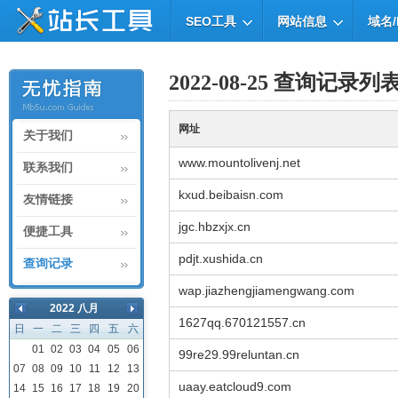
SEO工具
网站信息
域名/
2022-08-25 查询记录列
网址
关于我们
www.mountolivenj.net
联系我们
kxud.beibaisn.com
友情链接
jgc.hbzxjx.cn
便捷工具
pdjt.xushida.cn
查询记录
wap.jiazhengjiamengwang.com
2022 八月
1627qq.670121557.cn
日
一
二
三
四
五
六
01
02
03
04
05
06
99re29.99reluntan.cn
07
08
09
10
11
12
13
uaay.eatcloud9.com
14
15
16
17
18
19
20