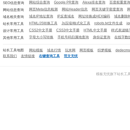
网站综合查询
Google PR查询
Alexa排名查询
百度权重查
SEO信息查询
网页Meta信息检测
网站Header信息
网页关键字密度查询
网站信息查询
域名IP地址查询
IP反查域名
网址转换成HEX编码
域名删除
域名相关查询
HTML/JS转换工具
Js压缩/格式化工具
robots.txt文件生成
j
站长常用工具
CSS2中文手册
CSS3中文手册
HTML中文手册
样式表滤镜
设计常用工具
字母大小写转换
手机号码归属地查询
身份证查询
在线字数
其他常用工具
站长工具地图
网站模板
域名行情
玩米网
网页模板
织梦模板
dedecm
联系我们
友情链接
右键查询工具
范文无忧
模板无忧
旗下
站长工