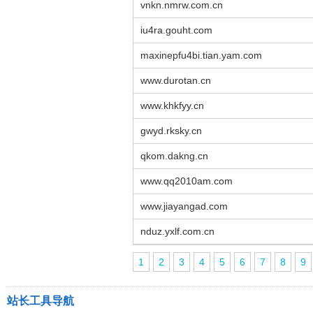
vnkn.nmrw.com.cn
iu4ra.gouht.com
maxinepfu4bi.tian.yam.com
www.durotan.cn
www.khkfyy.cn
gwyd.rksky.cn
qkom.dakng.cn
www.qq2010am.com
www.jiayangad.com
nduz.yxlf.com.cn
1
2
3
4
5
6
7
8
9
站长工具导航