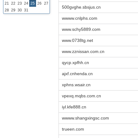
21
22
23
24
25
26
27
500gvghe.sbsjus.cn
28
29
30
31
wwww.cnlphs.com
www.schy5889.com
www.0738tg.net
www.zznissan.com.cn
qycp.xpfhh.cn
ajxf.cnhenda.cn
xphns.wsair.cn
vpexq.mqbs.com.cn
iyl.kfe888.cn
wwww.shangxingsc.com
trueen.com