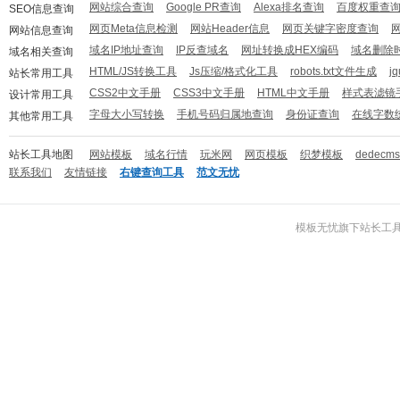
网站综合查询
Google PR查询
Alexa排名查询
百度权重查
SEO信息查询
网页Meta信息检测
网站Header信息
网页关键字密度查询
网站信息查询
域名IP地址查询
IP反查域名
网址转换成HEX编码
域名删除
域名相关查询
HTML/JS转换工具
Js压缩/格式化工具
robots.txt文件生成
j
站长常用工具
CSS2中文手册
CSS3中文手册
HTML中文手册
样式表滤镜
设计常用工具
字母大小写转换
手机号码归属地查询
身份证查询
在线字数
其他常用工具
站长工具地图
网站模板
域名行情
玩米网
网页模板
织梦模板
dedecm
联系我们
友情链接
右键查询工具
范文无忧
模板无忧
旗下
站长工