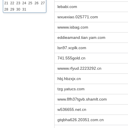
21
22
23
24
25
26
27
lebabi.com
28
29
30
31
wxuexiao.025771.com
wwww.isbag.com
eddieamand.tian.yam.com
lsn97.xcplk.com
741.555gold.cn
wwww.rfyud.2223292.cn
hbj.hbzxjx.cn
tzg.yatucs.com
www.8fh37tgvb.shamlt.com
w536655.net.cn
gtqbha626.20351.com.cn