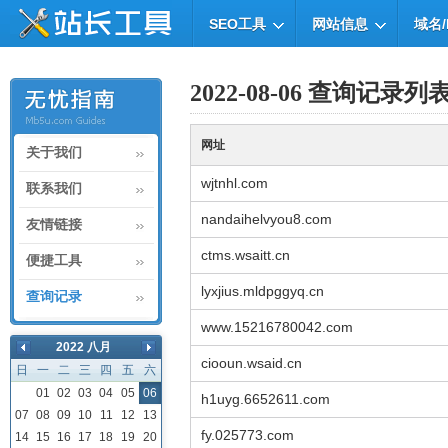
SEO工具
网站信息
域名/
2022-08-06 查询记录列
网址
关于我们
wjtnhl.com
联系我们
nandaihelvyou8.com
友情链接
ctms.wsaitt.cn
便捷工具
lyxjius.mldpggyq.cn
查询记录
www.15216780042.com
2022 八月
ciooun.wsaid.cn
日
一
二
三
四
五
六
01
02
03
04
05
06
h1uyg.6652611.com
07
08
09
10
11
12
13
fy.025773.com
14
15
16
17
18
19
20