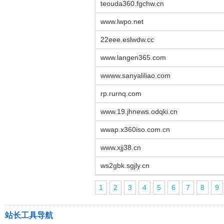
teouda360.fgchw.cn
www.lwpo.net
22eee.eslwdw.cc
www.langen365.com
wwww.sanyaliliao.com
rp.rurnq.com
www.19.jhnews.odqki.cn
wwap.x360iso.com.cn
www.xjj38.cn
ws2gbk.sgjly.cn
1
2
3
4
5
6
7
8
9
站长工具导航