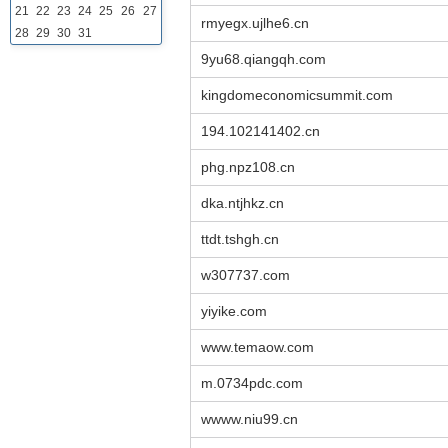
21
22
23
24
25
26
27
rmyegx.ujlhe6.cn
28
29
30
31
9yu68.qiangqh.com
kingdomeconomicsummit.com
194.102141402.cn
phg.npz108.cn
dka.ntjhkz.cn
ttdt.tshgh.cn
w307737.com
yiyike.com
www.temaow.com
m.0734pdc.com
wwww.niu99.cn