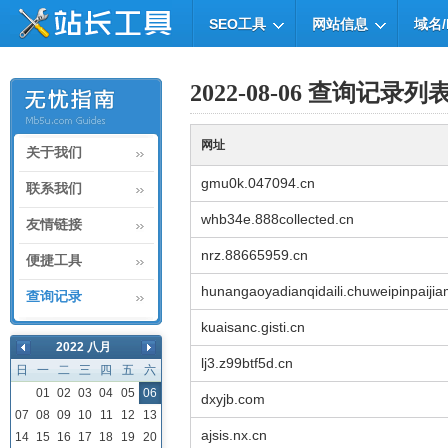
SEO工具
网站信息
域名/
2022-08-06 查询记录列
网址
关于我们
gmu0k.047094.cn
联系我们
whb34e.888collected.cn
友情链接
nrz.88665959.cn
便捷工具
hunangaoyadianqidaili.chuweipinpaiji
查询记录
kuaisanc.gisti.cn
2022 八月
lj3.z99btf5d.cn
日
一
二
三
四
五
六
01
02
03
04
05
06
dxyjb.com
07
08
09
10
11
12
13
ajsis.nx.cn
14
15
16
17
18
19
20