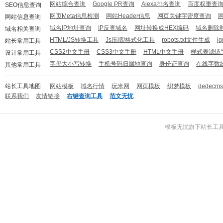
网站综合查询
Google PR查询
Alexa排名查询
百度权重查
SEO信息查询
网页Meta信息检测
网站Header信息
网页关键字密度查询
网站信息查询
域名IP地址查询
IP反查域名
网址转换成HEX编码
域名删除
域名相关查询
HTML/JS转换工具
Js压缩/格式化工具
robots.txt文件生成
j
站长常用工具
CSS2中文手册
CSS3中文手册
HTML中文手册
样式表滤镜
设计常用工具
字母大小写转换
手机号码归属地查询
身份证查询
在线字数
其他常用工具
站长工具地图
网站模板
域名行情
玩米网
网页模板
织梦模板
dedecm
联系我们
友情链接
右键查询工具
范文无忧
模板无忧
旗下
站长工