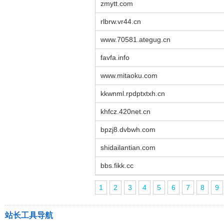
zmytt.com
rlbrw.vr44.cn
www.70581.ategug.cn
favfa.info
www.mitaoku.com
kkwnml.rpdptxtxh.cn
khfcz.420net.cn
bpzj8.dvbwh.com
shidailantian.com
bbs.fikk.cc
1
2
3
4
5
6
7
8
9
站长工具导航