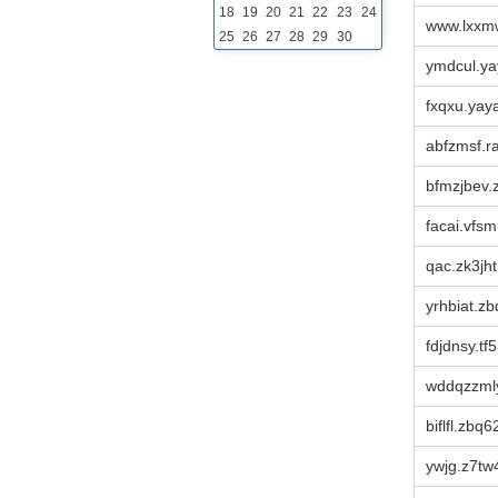
18
19
20
21
22
23
24
www.lxxm
25
26
27
28
29
30
ymdcul.y
fxqxu.ya
abfzmsf.r
bfmzjbev.
facai.vfsm
qac.zk3jht
yrhbiat.z
fdjdnsy.tf
wddqzzmly
biflfl.zbq
ywjg.z7tw