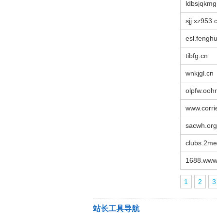
ldbsjqkmg
sjj.xz953.
esl.fengh
tibfg.cn
wnkjgl.cn
olpfw.ooh
www.corri
sacwh.org
clubs.2me
1688.www
1
2
3
站长工具导航