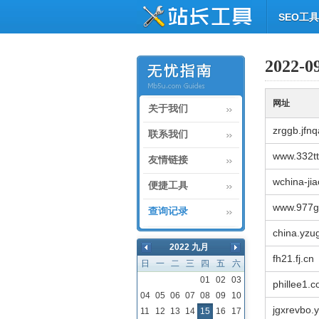
SEO工具
2022
网址
关于我们
zrggb.jfn
联系我们
www.332tt
友情链接
wchina-ji
便捷工具
www.977g
查询记录
china.yzu
2022 九月
fh21.fj.cn
日
一
二
三
四
五
六
01
02
03
phillee1.
04
05
06
07
08
09
10
jgxrevbo.
11
12
13
14
15
16
17