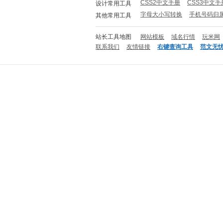
CSS2中文手册
CSS3中文手
设计常用工具
字母大小写转换
手机号码归
其他常用工具
站长工具地图
网站模板
域名行情
玩米网
联系我们
友情链接
右键查询工具
范文无