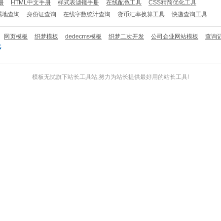
册
HTML中文手册
样式表滤镜手册
在线配色工具
CSS精简优化工具
属地查询
身份证查询
在线字数统计查询
货币汇率换算工具
快递查询工具
网页模板
织梦模板
dedecms模板
织梦二次开发
公司企业网站模板
查询
忧
模板无忧
旗下
站长工具
站,努力为站长提供最好用的
站长工具
!