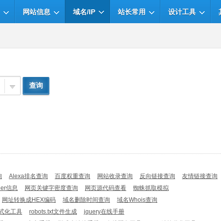
网站信息
域名/IP
站长常用
设计工具
询
Alexa排名查询
百度权重查询
网站收录查询
反向链接查询
友情链接查询
der信息
网页关键字密度查询
网页源代码查看
蜘蛛抓取模拟
网址转换成HEX编码
域名删除时间查询
域名Whois查询
格式化工具
robots.txt文件生成
jquery在线手册