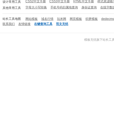
CSS2中文手册
CSS3中文手册
HTML中文手册
样式表滤镜
设计常用工具
字母大小写转换
手机号码归属地查询
身份证查询
在线字数
其他常用工具
站长工具地图
网站模板
域名行情
玩米网
网页模板
织梦模板
dedecm
联系我们
友情链接
右键查询工具
范文无忧
模板无忧
旗下
站长工