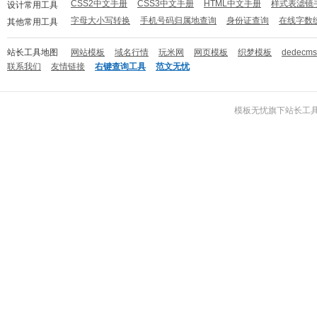
CSS2中文手册
CSS3中文手册
HTML中文手册
样式表滤镜
设计常用工具
字母大小写转换
手机号码归属地查询
身份证查询
在线字数
其他常用工具
站长工具地图
网站模板
域名行情
玩米网
网页模板
织梦模板
dedecm
联系我们
友情链接
右键查询工具
范文无忧
模板无忧
旗下
站长工