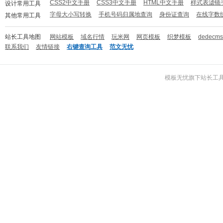
CSS2中文手册
CSS3中文手册
HTML中文手册
样式表滤镜
设计常用工具
字母大小写转换
手机号码归属地查询
身份证查询
在线字数
其他常用工具
站长工具地图
网站模板
域名行情
玩米网
网页模板
织梦模板
dedecm
联系我们
友情链接
右键查询工具
范文无忧
模板无忧
旗下
站长工